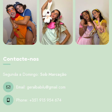
Contacte-nos
Segunda a Domingo:
Sob Marcação
Email:
geralbabilu@gmail.com
Phone:
+351 915 954 674